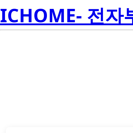
ICHOME- 전
LTPL-M02530Z