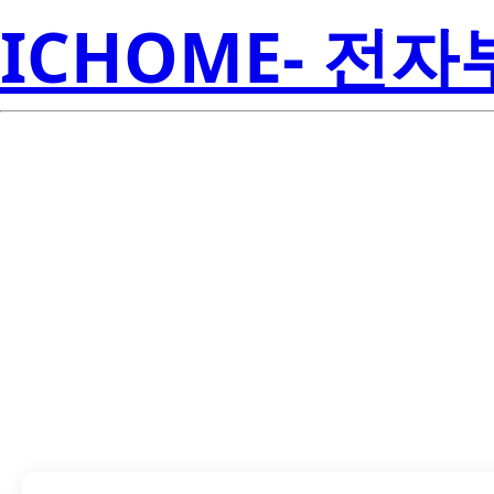
ICHOME- 전
LTPL-G35UVC