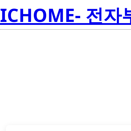
ICHOME- 전
LTP-757