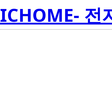
ICHOME- 
Lite
LTP-747C