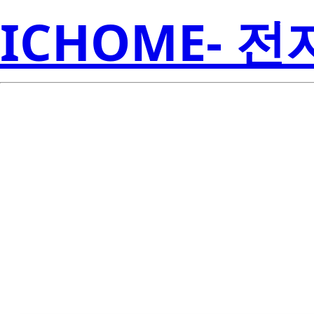
ICHOME- 
Lit
LTP-7188Y