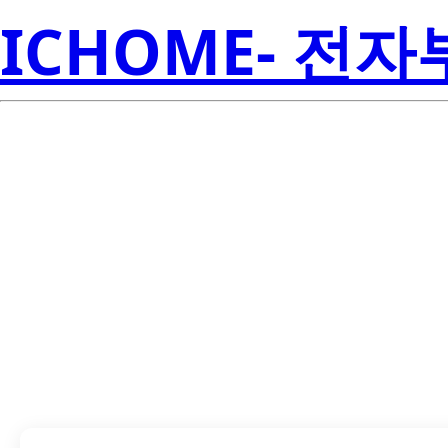
ICHOME- 전
LTP-4823E