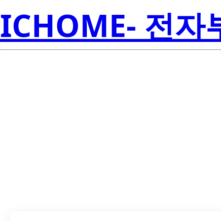
ICHOME- 전
LTP-2057