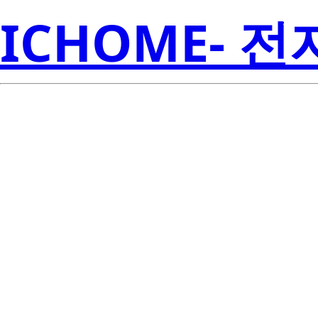
ICHOME- 
L
LTM-8647AY