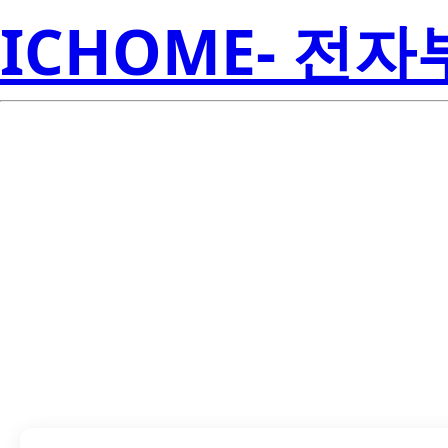
ICHOME- 전
LTM-0402