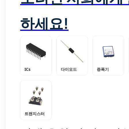
하세요!
ICs
다이오드
증폭기
트랜지스터