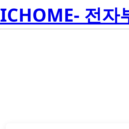
ICHOME- 전
LTL915SE