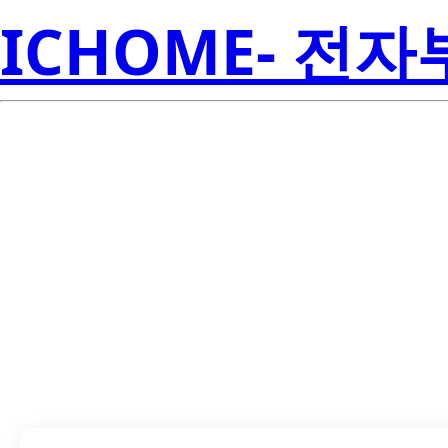
ICHOME- 전
LTL914SE