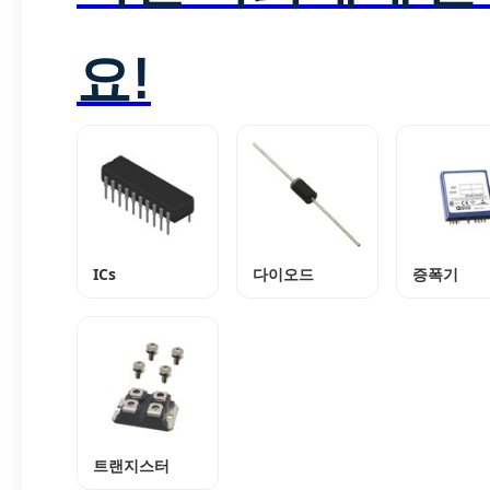
요!
ICs
다이오드
증폭기
트랜지스터