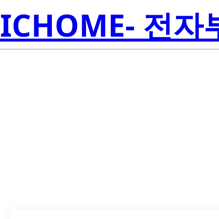
ICHOME- 전
LTL912SE