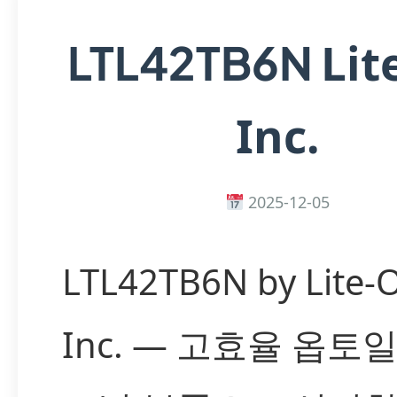
Lit
LTL42TB6N
Inc.
2025-12-05
LTL42TB6N by Lite-
Inc. — 고효율 옵토