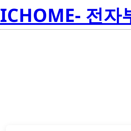
ICHOME- 전
LTL42TB