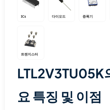
ICs
다이오드
증폭기
트랜지스터
LTL2V3TU05K
요 특징 및 이점