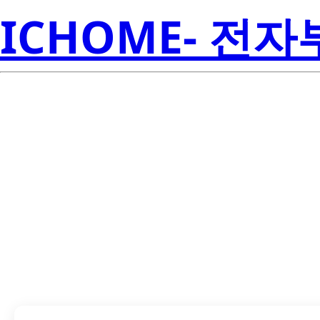
ICHOME- 전
LTL2V3TU