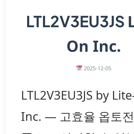
LTL2V3EU3JS
On Inc.
2025-12-05
LTL2V3EU3JS by Lit
Inc. — 고효율 옵토