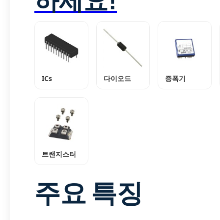
ICs
다이오드
증폭기
트랜지스터
주요 특징