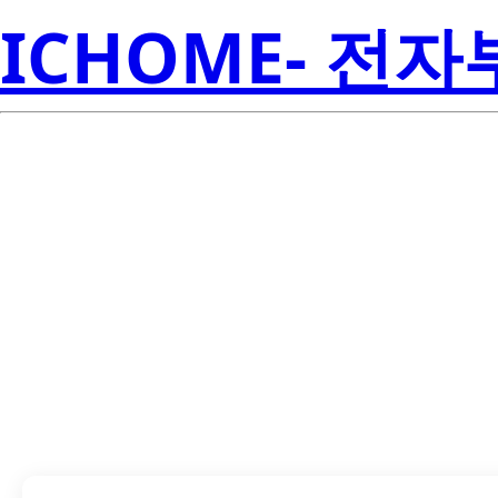
ICHOME- 전
LTL2V3EU