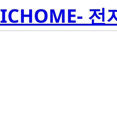
ICHOME- 
LTL2R3YW3KS