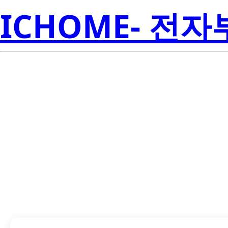
ICHOME- 전
LTL2R3SR