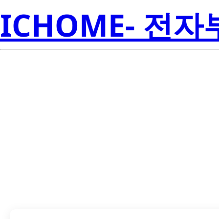
ICHOME- 전
LTL2P3TBU