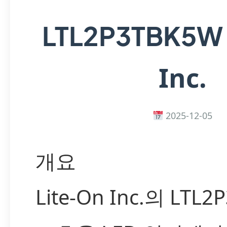
LTL2P3TBK5
Inc.
2025-12-05
개요
Lite-On Inc.의 LTL