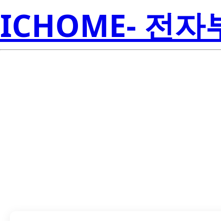
ICHOME- 전
LTL2P3TB