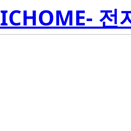
ICHOME- 
Li
LTL2P3TBK5