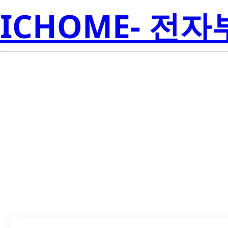
ICHOME- 전
LTL2P3K