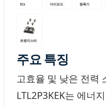
ICs
다이오드
증폭기
트랜지스터
주요 특징
고효율 및 낮은 전력 
LTL2P3KEK는 에너