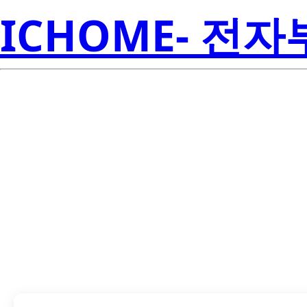
ICHOME- 전
LTL2P3K