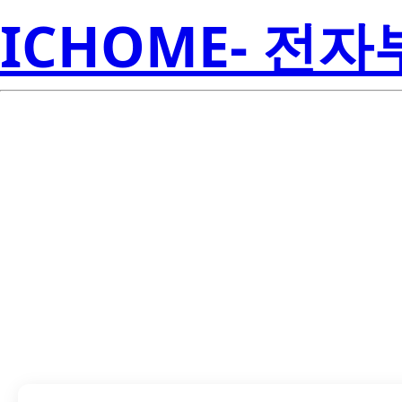
ICHOME- 전
LTL-42D1NM