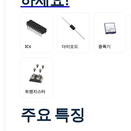
ICs
다이오드
증폭기
트랜지스터
주요 특징