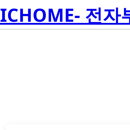
ICHOME- 전
LTL-4261