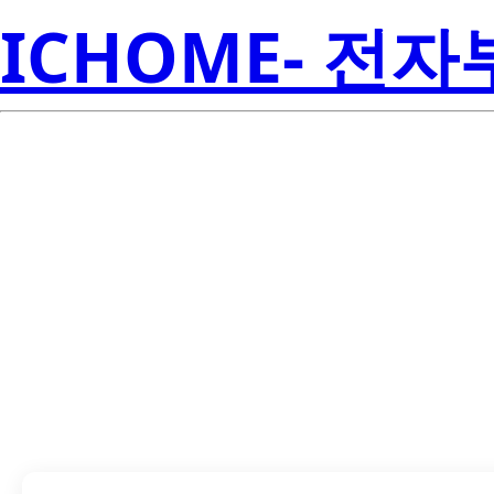
ICHOME- 전
LTL-4231