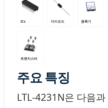
ICs
다이오드
증폭기
트랜지스터
주요 특징
LTL-4231N은 다음과