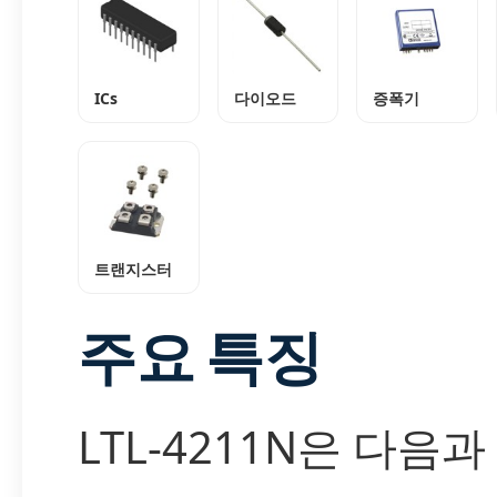
ICs
다이오드
증폭기
트랜지스터
주요 특징
LTL-4211N은 다음과