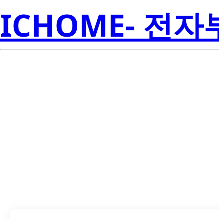
ICHOME- 전
LTL-4211