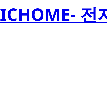
ICHOME- 
Lite-
LTL-4211