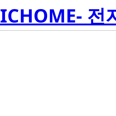
ICHOME- 
Li
LTL-353TBK