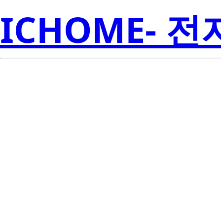
ICHOME- 
Li
LTL-2800G