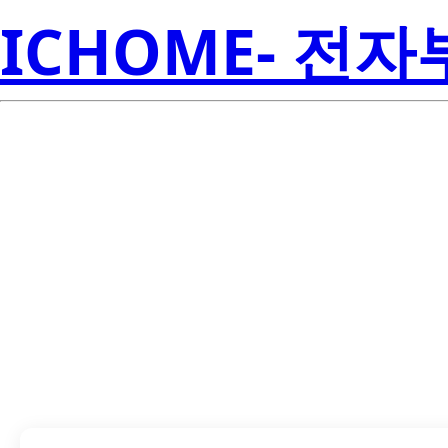
ICHOME- 전
LTL-1KH