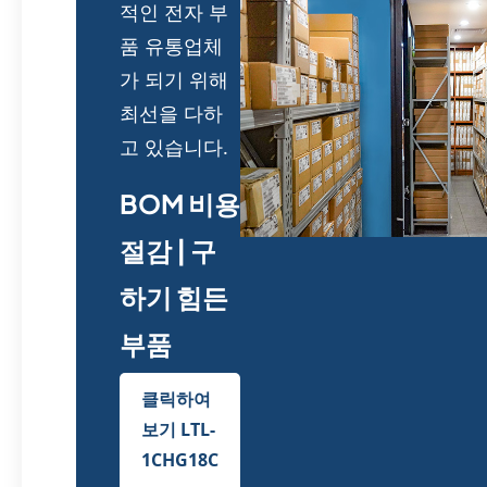
적인 전자 부
품 유통업체
가 되기 위해
최선을 다하
고 있습니다.
BOM 비용
절감 | 구
하기 힘든
부품
클릭하여
보기 LTL-
1CHG18C