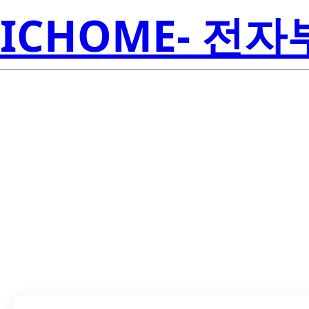
ICHOME- 전
LTL-1254