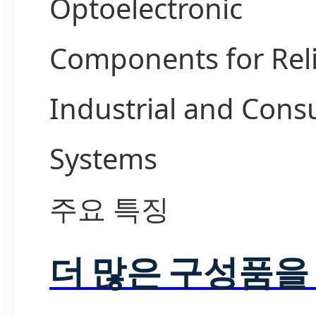
Optoelectronic
Components for Rel
Industrial and Con
Systems
주요 특징
더 많은 구성품을