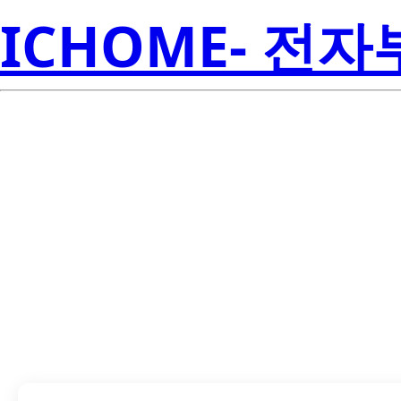
ICHOME- 전
LTH-309-