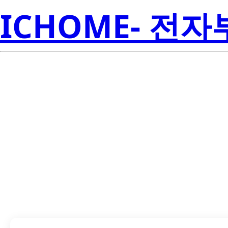
ICHOME- 전
LTE-R38386S