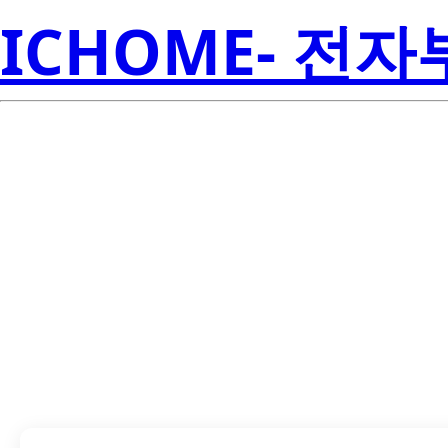
ICHOME- 전
LTE-C93