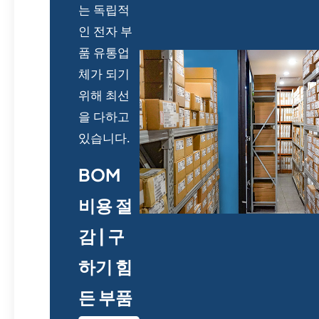
는 독립적
인 전자 부
품 유통업
체가 되기
위해 최선
을 다하고
있습니다.
BOM
비용 절
감 | 구
하기 힘
든 부품