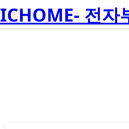
ICHOME- 전
LTE-C93