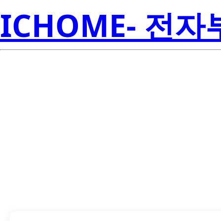
ICHOME- 전
LTE-420