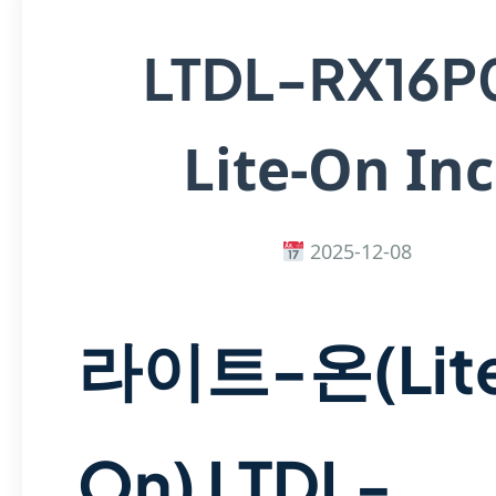
LTDL-RX16P
Lite-On Inc
2025-12-08
라이트-온(Lit
On) LTDL-