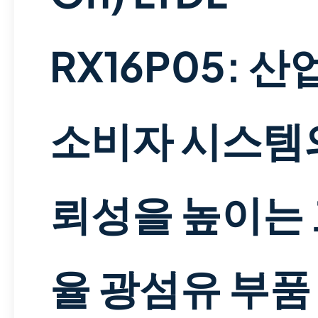
RX16P05: 산
소비자 시스템
뢰성을 높이는
율 광섬유 부품