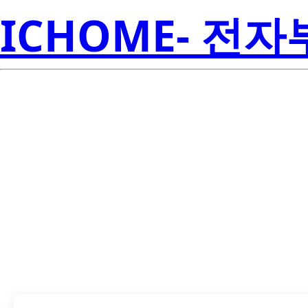
ICHOME- 전
LTDL-RX16