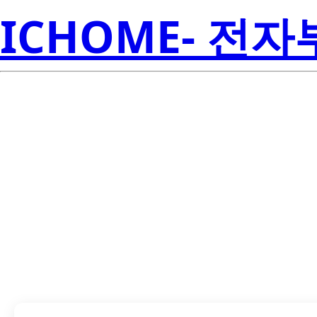
ICHOME- 전
LTD-6950