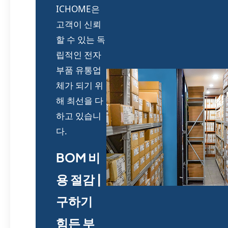
ICHOME은
고객이 신뢰
할 수 있는 독
립적인 전자
부품 유통업
체가 되기 위
해 최선을 다
하고 있습니
다.
BOM 비
용 절감 |
구하기
힘든 부