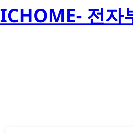
ICHOME- 전
LTD-6930