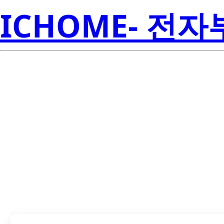
ICHOME- 전
LTD-6910