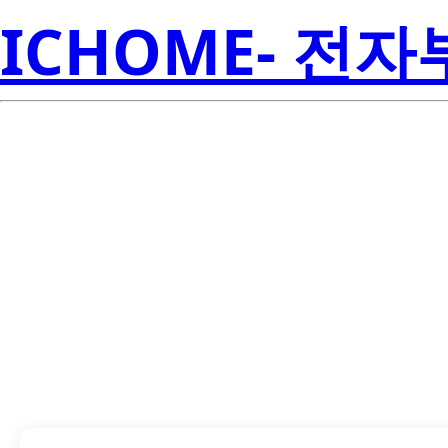
ICHOME- 전
LTD-5653K