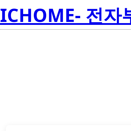
ICHOME- 전
LTD-5523