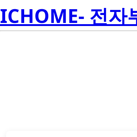
ICHOME- 전
LTD-525