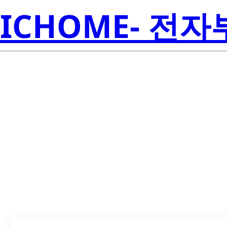
ICHOME- 전
LTD-4708