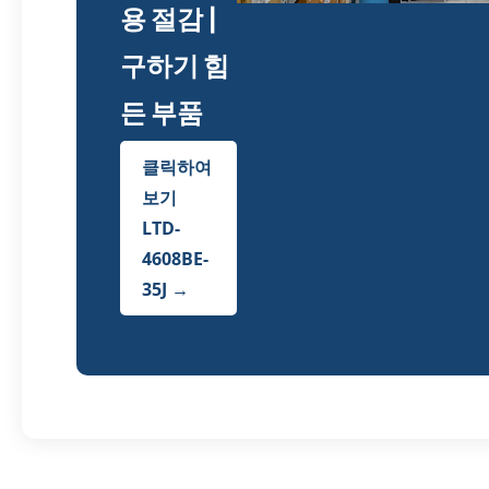
용 절감 |
구하기 힘
든 부품
클릭하여
보기
LTD-
4608BE-
35J →