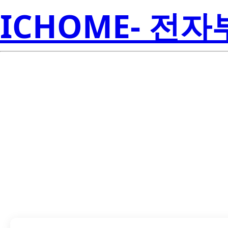
ICHOME- 전
LTD-4608BE