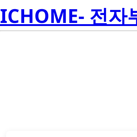
ICHOME- 전
LTD-323