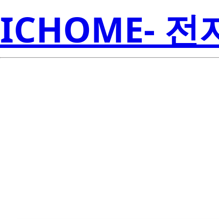
ICHOME- 
Lite-
LTC-571P