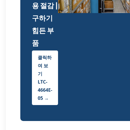
용 절감 |
구하기
힘든 부
품
클릭하
여 보
기
LTC-
4664E-
05 →