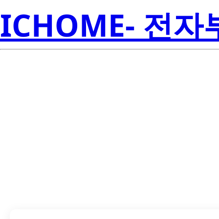
ICHOME- 전
LTC-4664E