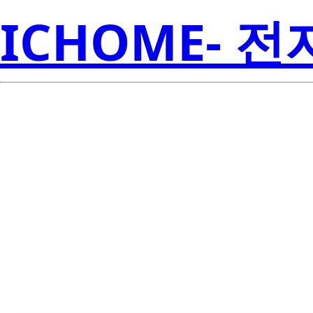
ICHOME- 
Li
LTC-4627JF